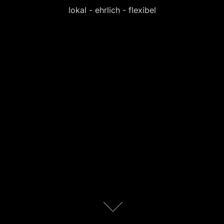
lokal - ehrlich - flexibel
Zum
Inhalt